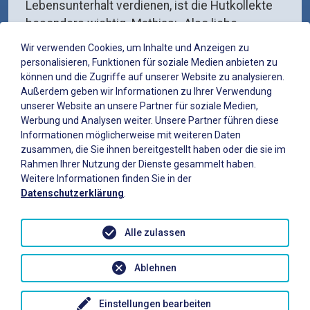
Lebensunterhalt verdienen, ist die Hutkollekte
besonders wichtig. Mathias: „Also liebe
Zuschauerinnen und Zuschauer, seid
Wir verwenden Cookies, um Inhalte und Anzeigen zu
großzügig! Gute und originelle Unterhaltung
personalisieren, Funktionen für soziale Medien anbieten zu
sollte reich belohnt werden!“
können und die Zugriffe auf unserer Website zu analysieren.
Außerdem geben wir Informationen zu Ihrer Verwendung
unserer Website an unsere Partner für soziale Medien,
Werbung und Analysen weiter. Unsere Partner führen diese
Übernachtungen
Informationen möglicherweise mit weiteren Daten
zusammen, die Sie ihnen bereitgestellt haben oder die sie im
Sie sind noch auf der Suche nach einer
Rahmen Ihrer Nutzung der Dienste gesammelt haben.
passenden Übernachtungsmöglichkeit für das
Weitere Informationen finden Sie in der
Festival? Wir geben Ihnen Tipps und die
Datenschutzerklärung
.
entsprechenden Ansprechpartner:
Alle zulassen
Informationen zu Übernachtungsmöglichkeiten
in Hotels, Ferienwohnungen, Pensionen und auf
Ablehnen
Campingplätzen im St. Wendeler Land gibt es
bei der Tourist-Info St. Wendeler Land unter:
Einstellungen bearbeiten
Startseite - Bostalsee & Sankt Wendeler Land,